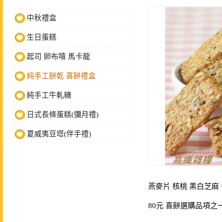
中秋禮盒
生日蛋糕
起司 卵布嘻 馬卡龍
純手工餅乾 喜餅禮盒
純手工牛軋糖
日式長條蛋糕(彌月禮)
夏威夷豆塔(伴手禮)
燕麥片 核桃 黑白芝麻
80元 喜餅選購品項之