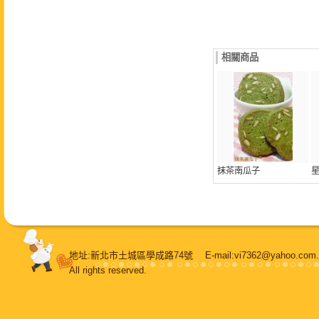
相關商品
抹茶南瓜子
地址:新北市土城區學成路74號 E-mail:vi7362@yahoo.
All rights reserved.
108堂烘焙
，
鳳梨酥
，
純手工牛軋糖
，
牛軋糖
，
甜蜜喜餅
，
蛋糕
，
甜點
，
餐盒
，