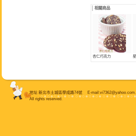
相關商品
杏仁巧克力
地址:新北市土城區學成路74號 E-mail:vi7362@yahoo.
All rights reserved.
108堂烘焙
，
鳳梨酥
，
純手工牛軋糖
，
牛軋糖
，
甜蜜喜餅
，
蛋糕
，
甜點
，
餐盒
，