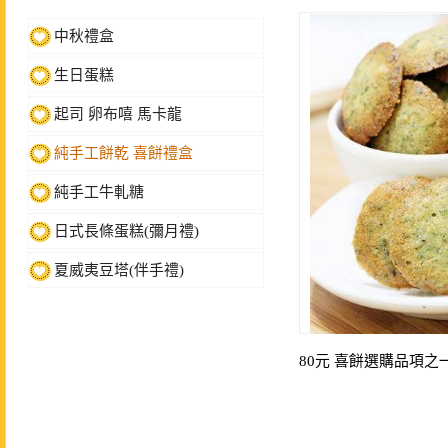
中秋禮盒
生日蛋糕
起司 卵布嘻 馬卡龍
純手工餅乾 喜餅禮盒
純手工牛軋糖
日式長條蛋糕(彌月禮)
夏威夷豆塔(伴手禮)
80元 喜餅選購品項之