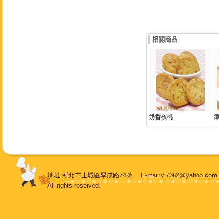
相關商品
奶香核桃
地址:新北市土城區學成路74號 E-mail:vi7362@yahoo.
All rights reserved.
108堂烘焙
，
鳳梨酥
，
純手工牛軋糖
，
牛軋糖
，
甜蜜喜餅
，
蛋糕
，
甜點
，
餐盒
，