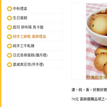
中秋禮盒
生日蛋糕
起司 卵布嘻 馬卡龍
純手工餅乾 喜餅禮盒
純手工牛軋糖
日式長條蛋糕(彌月禮)
夏威夷豆塔(伴手禮)
濃，純，香。好脆好
70元 喜餅選購品項之