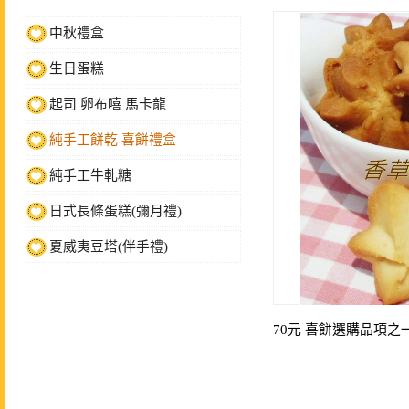
中秋禮盒
生日蛋糕
起司 卵布嘻 馬卡龍
純手工餅乾 喜餅禮盒
純手工牛軋糖
日式長條蛋糕(彌月禮)
夏威夷豆塔(伴手禮)
70元 喜餅選購品項之