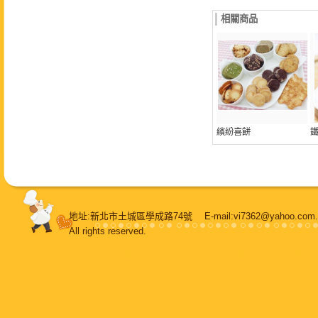
相關商品
繽紛喜餅
地址:新北市土城區學成路74號 E-mail:vi7362@yahoo.
All rights reserved.
108堂烘焙
，
鳳梨酥
，
純手工牛軋糖
，
牛軋糖
，
甜蜜喜餅
，
蛋糕
，
甜點
，
餐盒
，