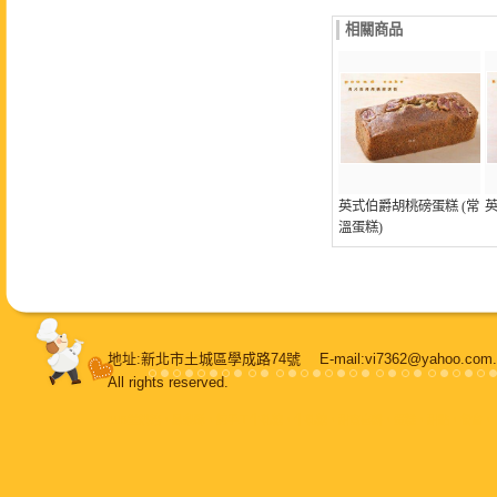
相關商品
英式伯爵胡桃磅蛋糕 (常
溫蛋糕)
地址:新北市土城區學成路74號 E-mail:vi7362@yahoo.
All rights reserved.
108堂烘焙
，
鳳梨酥
，
純手工牛軋糖
，
牛軋糖
，
甜蜜喜餅
，
蛋糕
，
甜點
，
餐盒
，