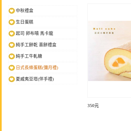
中秋禮盒
生日蛋糕
起司 卵布嘻 馬卡龍
純手工餅乾 喜餅禮盒
純手工牛軋糖
日式長條蛋糕(彌月禮)
夏威夷豆塔(伴手禮)
350元