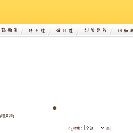
(彌月禮)
尋找：
為