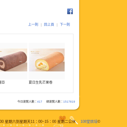
上一則
|
回上頁
|
下一則
麗亞
夏日生乳芒果卷
今日瀏覽人數：
417
總瀏覽人數：
1517819
M6：30 星期六到星期天11：00~15：00 星期二公休
108堂烘培
©