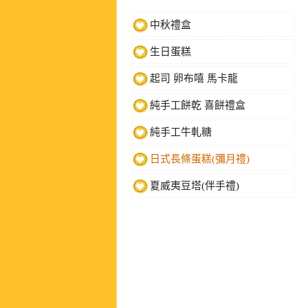
中秋禮盒
生日蛋糕
起司 卵布嘻 馬卡龍
純手工餅乾 喜餅禮盒
純手工牛軋糖
日式長條蛋糕(彌月禮)
夏威夷豆塔(伴手禮)