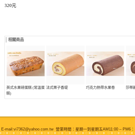
320元
相關商品
英式水果磅蛋糕 (常溫蛋
法式栗子香堤
巧克力熱帶水果卷
莎蒂
糕)
ail:vi7362@yahoo.com.tw 營業時間：星期一到星期五AM11:00 – P