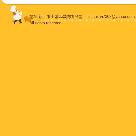
地址:新北市土城區學成路74號 E-mail:vi7362@yahoo.
All rights reserved.
108堂烘焙
，
鳳梨酥
，
純手工牛軋糖
，
牛軋糖
，
甜蜜喜餅
，
蛋糕
，
甜點
，
餐盒
，