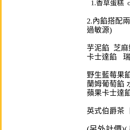
1.香草蛋糕 
2.內餡搭配
過敏源)
芋泥餡 芝麻
卡士達餡 
野生藍莓果餡
蘭姆葡萄餡 
蘋果卡士達
英式伯爵茶 
(另外計價
)