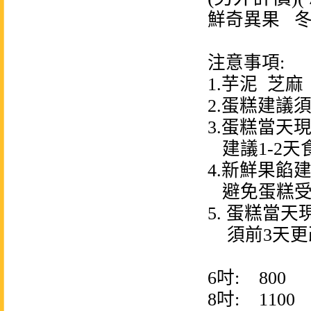
鮮奇異果 冬
注意事項:
1.芋泥 芝
2.蛋糕建議須
3.蛋糕當天
建議1-2天
4.新鮮果餡建
避免蛋糕受
5. 蛋糕當
須前3天更
6吋: 800
8吋: 1100