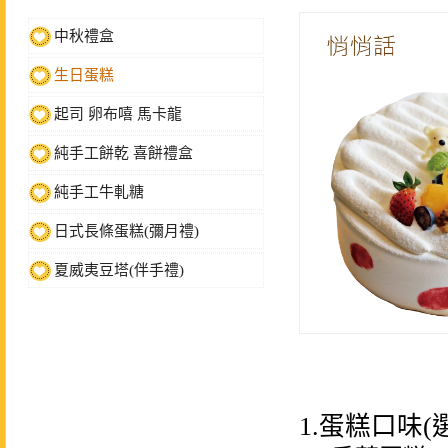
中秋禮盒
生日蛋糕
起司 卵布嘻 馬卡龍
純手工餅乾 喜餅禮盒
純手工牛軋糖
日式長條蛋糕(彌月禮)
夏威夷豆塔(伴手禮)
1.蛋糕口味(