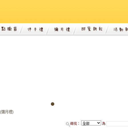
(彌月禮)
尋找：
為