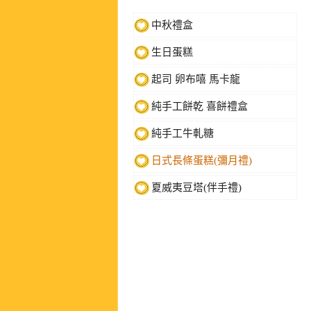
中秋禮盒
生日蛋糕
起司 卵布嘻 馬卡龍
純手工餅乾 喜餅禮盒
純手工牛軋糖
日式長條蛋糕(彌月禮)
夏威夷豆塔(伴手禮)