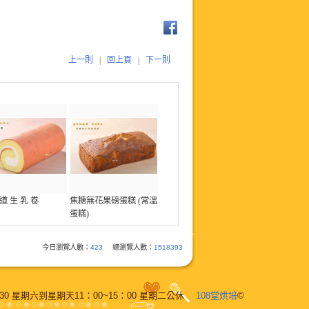
上一則
|
回上頁
|
下一則
 道 生 乳 卷
焦糖無花果磅蛋糕 (常溫
蛋糕)
今日瀏覽人數：
423
總瀏覽人數：
1518393
M6：30 星期六到星期天11：00~15：00 星期二公休
108堂烘培
©