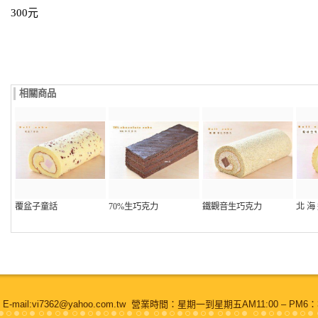
300元
相關商品
覆盆子童話
70%生巧克力
鐵觀音生巧克力
北 海
ail:vi7362@yahoo.com.tw 營業時間：星期一到星期五AM11:00 – P